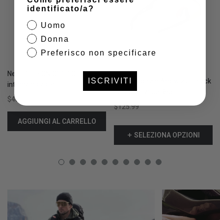
identificato/a?
Uomo
Donna
Preferisco non specificare
Neon CLIP ON OTTICO
Neon Occhiale Arrow 2.0 - Black
ISCRIVITI
intercambiabile
Fotocromatico Red
$40.99
$125.99
AGGIUNGI AL CARRELLO
SELEZIONA OPZIONI