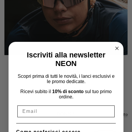
Iscriviti alla newsletter
NEON
COLLEZIONE
DONNA
Scopri prima di tutti le novità, i lanci esclusivi e
le promo dedicate.
SHOP NOW
Ricevi subito il
10% di sconto
sul tuo primo
ordine.
DONNA
Vedi tutto
Come preferisci essere