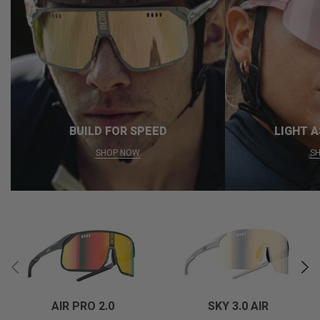
BUILD FOR SPEED
LIGHT A
SHOP NOW
S
AIR PRO 2.0
SKY 3.0 AIR